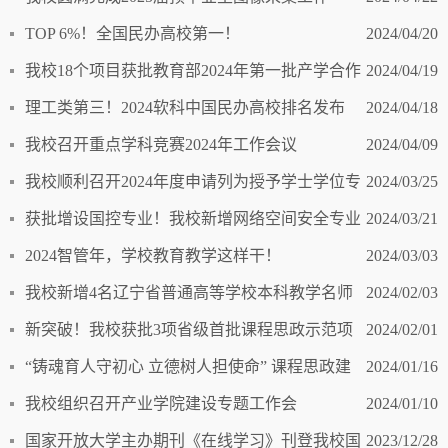
TOP 6%！全国民办高校第一！
2024/04/20
我校18个项目获批教育部2024年第一批产学合作
2024/04/19
协同育人项目立项
理工类第三！2024软科中国民办高校排名发布
2024/04/18
我校召开重点学科竞赛2024年工作会议
2024/04/09
我校顺利召开2024年度申请列为授予学士学位专
2024/03/25
业评审工作会议
获批增设国控专业！我校新增网络空间安全专业
2024/03/21
2024智管年，学校教育教学这样干！
2024/03/03
我校新增4名辽宁省普通高等学校本科教学名师
2024/02/03
新突破！我校获批3项省级首批课程思政示范项
2024/02/01
目
“铸魂育人守初心 立德树人担使命” 课程思政建
2024/01/16
设成果分享交流会
我校组织召开产业学院建设专题工作会
2024/01/10
国家开放大学主办期刊《在线学习》刊登我校国
2023/12/28