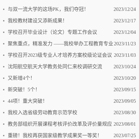
家级教学成果奖一等奖案例
与双一流大学的这场PK，我们夺冠！
2023/12/24
我校教材建设又添新成果！
2023/12/17
学校召开毕业设计（论文）专题工作会议
2023/12/04
聚焦重点，精准发力 ——我校举办工程教育专业
2023/11/23
认证系列培训活动
学校召开2023级专业人才培养方案校级论证会议
2023/11/03
沈阳航空航天大学教务处同仁来校调研交流
2023/10/24
又新增4个！
2023/10/20
新突破！5个！
2023/09/15
44项！重大突破！
2023/09/05
我校入选省级劳动教育示范学校
2023/08/30
教务部组织开展课程考核评价改革及评价量规应
2023/08/01
用系列经验分享活动
重磅！我校再获国家级教学成果奖一等奖！
2023/07/25