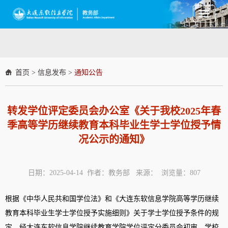
Toggle
navigati
首页
>
信息发布
>
通知公告
转发学位评定委员会办公室《关于我校2025年春
季高等学历继续教育本科毕业生学士学位授予情
况公示的通知》
日期：2025-04-14 作者：教务部 来源： 浏览量：
807
根据《中华人民共和国学位法》和《大连东软信息学院高等学历继续
教育本科毕业生学士学位授予实施细则》关于学士学位授予条件的规
定，经大连东软信息学院继续教育学院学位评定分委员会初审，学校